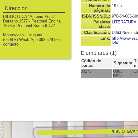
Número de
197 p
Dirección
páginas:
ISBN/ISSN/DL:
978-84-663-69
BIBLIOTECA "Antonio Pena"
Durazno 1577 - Peatonal Encina
Palabras
LITERATURA
1578 y Peatonal Sarandí 472
clave:
Clasificación:
U863
Novelíst
Montevideo - Uruguay
Link:
http://www.es
(0598 +) WhatsApp 092 529 505
lvl=
contacto
Ejemplares (1)
Código de
T
Signatura
barras
m
00173
U863
Ca
BENs
BIBLIOTECA "