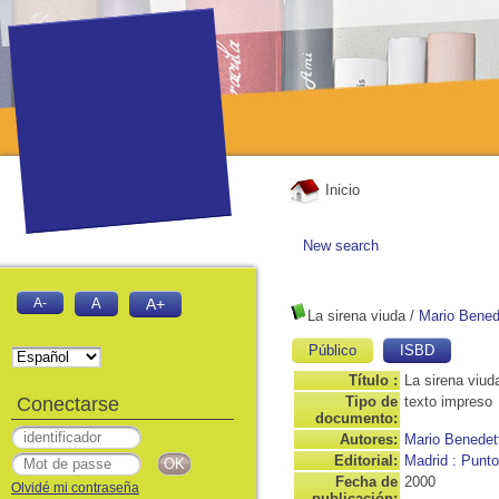
Inicio
New search
A-
A
A+
La sirena viuda
/
Mario Bened
Público
ISBD
Título :
La sirena viud
Conectarse
Tipo de
texto impreso
documento:
Autores:
Mario Benedett
Editorial:
Madrid : Punto
Fecha de
2000
Olvidé mi contraseña
publicación: