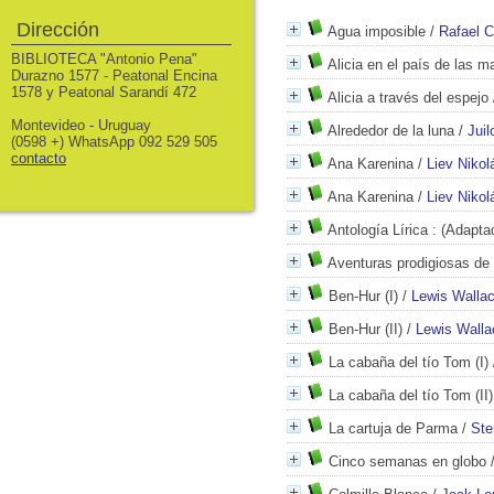
Dirección
Agua imposible
/
Rafael C
BIBLIOTECA "Antonio Pena"
Alicia en el país de las ma
Durazno 1577 - Peatonal Encina
1578 y Peatonal Sarandí 472
Alicia a través del espejo
Montevideo - Uruguay
Alrededor de la luna
/
Juil
(0598 +) WhatsApp 092 529 505
contacto
Ana Karenina
/
Liev Nikol
Ana Karenina
/
Liev Nikol
Antología Lírica
: (Adaptad
Aventuras prodigiosas de 
Ben-Hur (I)
/
Lewis Walla
Ben-Hur (II)
/
Lewis Walla
La cabaña del tío Tom (I)
La cabaña del tío Tom (II)
La cartuja de Parma
/
Ste
Cinco semanas en globo