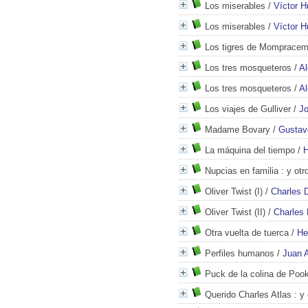
Los miserables
/
Víctor 
Los miserables
/
Víctor 
Los tigres de Momprace
Los tres mosqueteros
/
A
Los tres mosqueteros
/
A
Los viajes de Gulliver
/
Jo
Madame Bovary
/
Gustav
La máquina del tiempo
/
H
Nupcias en familia
: y otr
Oliver Twist (I)
/
Charles 
Oliver Twist (II)
/
Charles
Otra vuelta de tuerca
/
He
Perfiles humanos
/
Juan A
Puck de la colina de Poo
Querido Charles Atlas
: y 