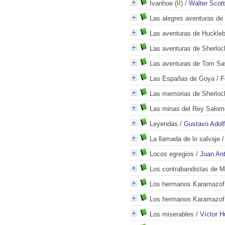
Ivanhoe (II)
/
Walter Scott
Las alegres aventuras de
Las aventuras de Huckleb
Las aventuras de Sherlo
Las aventuras de Tom Sa
Las Españas de Goya
/
F
Las memorias de Sherlo
Las minas del Rey Salom
Leyendas
/
Gustavo Adol
La llamada de lo salvaje
Locos egregios
/
Juan Ant
Los contrabandistas de M
Los hermanos Karamazof
Los hermanos Karamazof
Los miserables
/
Víctor 