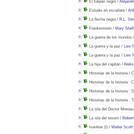
El tulipán negro
/
Alejand
Estudio en escarlata
/
Art
La flecha negra
/
R.L. St
Frankenstein
/
Mary Shel
La guerra de los mundos
La guerra y la paz
/
Liev N
La guerra y la paz
/
Liev N
La hija del capitán
/
Aleks
Historias de la historia
/
C
Historias de la historia
: C
Historias de la historia
: S
Historias de la historia
: T
La isla del Doctor Moreau
La isla del tesoro
/
Robert
Ivanhoe (I)
/
Walter Scott