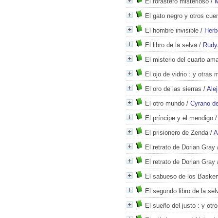
El forastero misterioso
/
M
El gato negro y otros cue
El hombre invisible
/
Herb
El libro de la selva
/
Rudya
El misterio del cuarto amar
El ojo de vidrio
: y otras m
El oro de las sierras
/
Ale
El otro mundo
/
Cyrano d
El príncipe y el mendigo
El prisionero de Zenda
/
A
El retrato de Dorian Gray
El retrato de Dorian Gray
El sabueso de los Baskerv
El segundo libro de la sel
El sueño del justo
: y otr