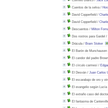
Colmillo Blanco
/
Jack Lo
Cuentos de la selva
/
Hor
David Copperfield
/
Charl
David Copperfield
/
Charl
Descuentos
/
Milton Forn
Dos rostros para Gardel
/
Drácula
/
Bram Stoker
El Barón de Munchausen
El candor del padre Brow
El círculo carmesí
/
Edga
El Desván
/
Juan Carlos 
El escarabajo de oro y ot
El evangelio según Lucía
El extraño caso del docto
El fantasma de Cantervill