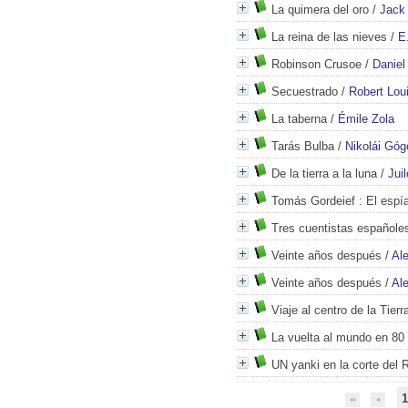
La quimera del oro
/
Jack
La reina de las nieves
/
E
Robinson Crusoe
/
Daniel
Secuestrado
/
Robert Lou
La taberna
/
Émile Zola
Tarás Bulba
/
Nikolái Góg
De la tierra a la luna
/
Jui
Tomás Gordeief
: El espí
Tres cuentistas español
Veinte años después
/
Al
Veinte años después
/
Al
Viaje al centro de la Tierr
La vuelta al mundo en 80
UN yanki en la corte del 
1